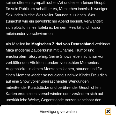
seiner offenen, sympathischen Art und einem feinen Gespür
für sein Publikum schafft er es, Menschen innerhalb weniger
Sekunden in eine Welt voller Staunen zu ziehen. Was
zunächst wie ein gewöhnlicher Abend beginnt, verwandelt
sich plötzlich in ein Erlebnis, bei dem Realität und Illusion
miteinander verschwimmen.
Als Mitglied im
Magischen Zirkel von Deutschland
verbindet
Mika moderne Zauberkunst mit Charme, Humor und
emotionalem Storytelling. Seine Shows leben nicht nur von
verblüffenden Effekten, sondern von echten Momenten:
Augenblicke, in denen Menschen lachen, staunen und für
einen Moment wieder so neugierig sind wie Kinder.Freu dich
auf eine Show voller überraschender Wendungen,
mitreißender Kunststücke und berührender Geschichten.
Karten erscheinen, verschwinden oder verändern sich auf
unerklärliche Weise, Gegenstände trotzen scheinbar den
Gesetzen der Physik und das Publikum wird immer wieder
Einwilligung verwalten
selbst Teil der Magie.Wenn Mika die Bühne betritt, entsteht